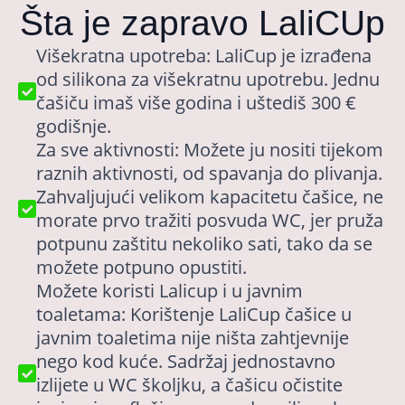
Šta je zapravo LaliCUp
Višekratna upotreba: LaliCup je izrađena
od silikona za višekratnu upotrebu. Jednu
čašiču imaš više godina i uštediš 300 €
godišnje.
Za sve aktivnosti: Možete ju nositi tijekom
raznih aktivnosti, od spavanja do plivanja.
Zahvaljujući velikom kapacitetu čašice, ne
morate prvo tražiti posvuda WC, jer pruža
potpunu zaštitu nekoliko sati, tako da se
možete potpuno opustiti.
Možete koristi Lalicup i u javnim
toaletama: Korištenje LaliCup čašice u
javnim toaletima nije ništa zahtjevnije
nego kod kuće. Sadržaj jednostavno
izlijete u WC školjku, a čašicu očistite