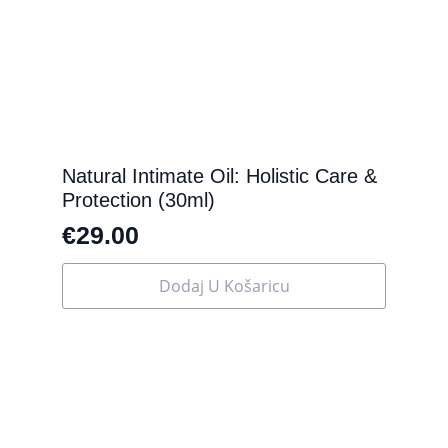
na
stranici
proizvoda
Natural Intimate Oil: Holistic Care &
Protection (30ml)
€
29.00
Dodaj U Košaricu