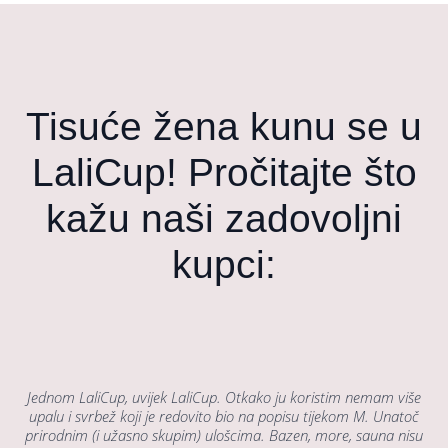
Tisuće žena kunu se u
LaliCup! Pročitajte što
kažu naši zadovoljni
kupci:
Jednom LaliCup, uvijek LaliCup. Otkako ju koristim nemam više
upalu i svrbež koji je redovito bio na popisu tijekom M. Unatoč
prirodnim (i užasno skupim) ulošcima. Bazen, more, sauna nisu