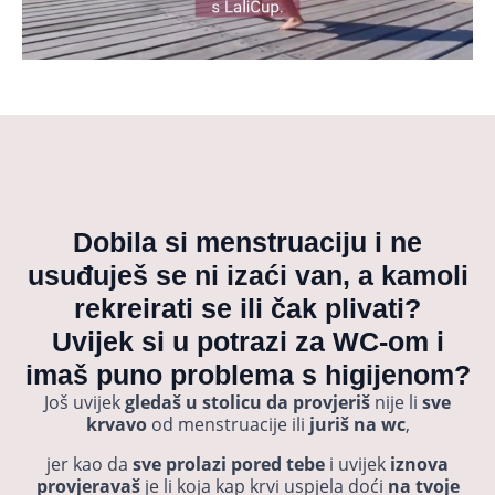
Dobila si menstruaciju i ne
usuđuješ se ni izaći van, a kamoli
rekreirati se ili čak plivati?
Uvijek si u potrazi za WC-om i
imaš puno problema s higijenom?
Još uvijek
gledaš u stolicu
da provjeriš
nije li
sve
krvavo
od menstruacije ili
juriš na wc
,
jer kao da
sve prolazi pored tebe
i uvijek
iznova
provjeravaš
je li koja kap krvi uspjela doći
na tvoje