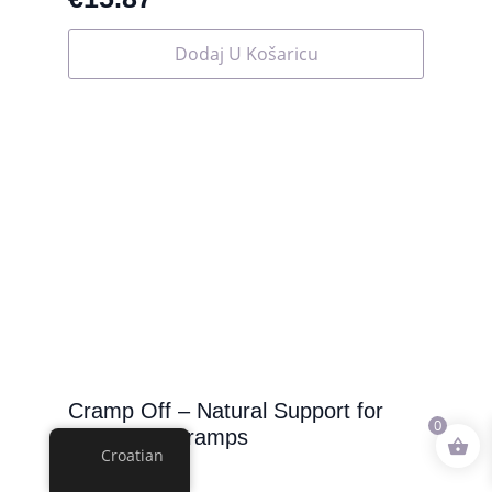
Dodaj U Košaricu
Cramp Off – Natural Support for
0
Menstrual Cramps
Croatian
€
24.90