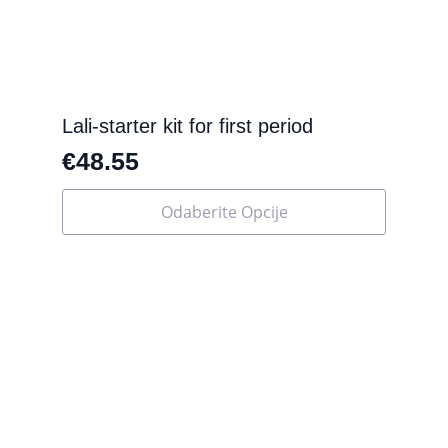
proizvoda
Lali-starter kit for first period
€
48.55
Ovaj
Odaberite Opcije
proizvod
ima
više
varijanti.
Opcije
se
mogu
odabrati
na
stranici
proizvoda