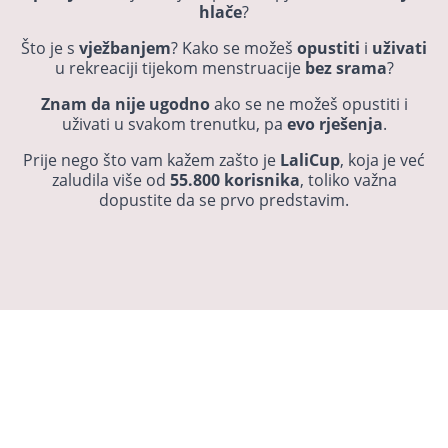
hlače
?
Što je s
vježbanjem
? Kako se možeš
opustiti
i
uživati
​​u rekreaciji tijekom menstruacije
bez srama
?
Znam da nije ugodno
ako se ne možeš opustiti i
uživati ​​u svakom trenutku, pa
evo rješenja
.
Prije nego što vam kažem zašto je
LaliCup
, koja je već
zaludila više od
55.800 korisnika
, toliko važna
dopustite da se prvo predstavim.