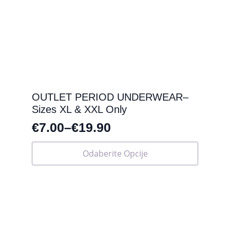
OUTLET PERIOD UNDERWEAR–
Sizes XL & XXL Only
€
7.00
–
€
19.90
Ovaj
Odaberite Opcije
proizvod
ima
više
varijanti.
Opcije
se
mogu
odabrati