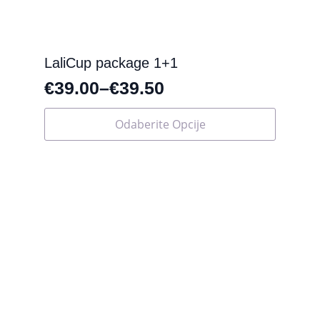
LaliCup package 1+1
€
39.00
–
€
39.50
Ovaj
Odaberite Opcije
proizvod
ima
više
varijanti.
Opcije
se
mogu
odabrati
na
stranici
proizvoda