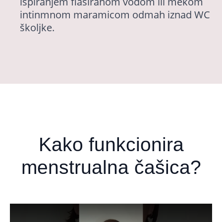
ispiranjem flaširanom vodom ili mekom
intinmnom maramicom odmah iznad WC
školjke.
Kako funkcionira
menstrualna čašica?