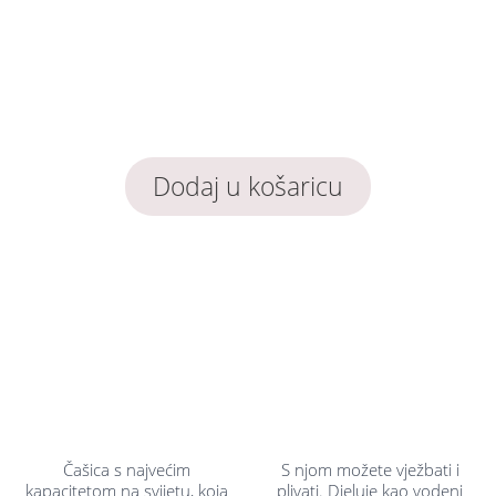
menstruacije!
Želiš biti bez problema na kupanju
tijekom menstruacije?
Dodaj u košaricu
Čašica s najvećim
S njom možete vježbati i
kapacitetom na svijetu, koja
plivati. Djeluje kao vodeni