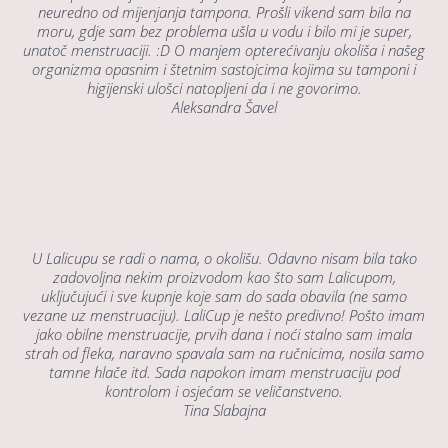
neuredno od mijenjanja tampona. Prošli vikend sam bila na
moru, gdje sam bez problema ušla u vodu i bilo mi je super,
unatoč menstruaciji. :D O manjem opterećivanju okoliša i našeg
organizma opasnim i štetnim sastojcima kojima su tamponi i
higijenski ulošci natopljeni da i ne govorimo.
Aleksandra Šavel
U Lalicupu se radi o nama, o okolišu. Odavno nisam bila tako
zadovoljna nekim proizvodom kao što sam Lalicupom,
uključujući i sve kupnje koje sam do sada obavila (ne samo
vezane uz menstruaciju). LaliCup je nešto predivno! Pošto imam
jako obilne menstruacije, prvih dana i noći stalno sam imala
strah od fleka, naravno spavala sam na ručnicima, nosila samo
tamne hlače itd. Sada napokon imam menstruaciju pod
kontrolom i osjećam se veličanstveno.
Tina Slabajna