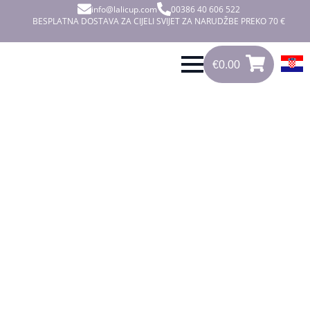
info@lalicup.com
00386 40 606 522
BESPLATNA DOSTAVA ZA CIJELI SVIJET ZA NARUDŽBE PREKO 70 €
€
0.00
0
€
0.00
NEMA
STRAHA,
NI BRIGE
NI MRLJE tijekom