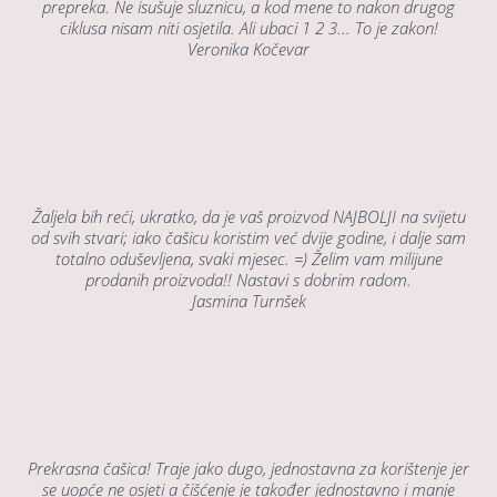
prepreka. Ne isušuje sluznicu, a kod mene to nakon drugog
ciklusa nisam niti osjetila. Ali ubaci 1 2 3... To je zakon!
Veronika Kočevar
Žaljela bih reći, ukratko, da je vaš proizvod NAJBOLJI na svijetu
od svih stvari; iako čašicu koristim već dvije godine, i dalje sam
totalno oduševljena, svaki mjesec. =) Želim vam milijune
prodanih proizvoda!! Nastavi s dobrim radom.
Jasmina Turnšek
Prekrasna čašica! Traje jako dugo, jednostavna za korištenje jer
se uopće ne osjeti a čišćenje je također jednostavno i manje