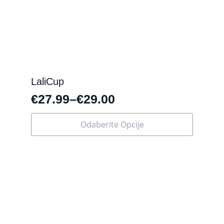
LaliCup
€
27.99
–
€
29.00
Ovaj
Odaberite Opcije
proizvod
ima
više
varijanti.
Opcije
se
mogu
odabrati
na
stranici