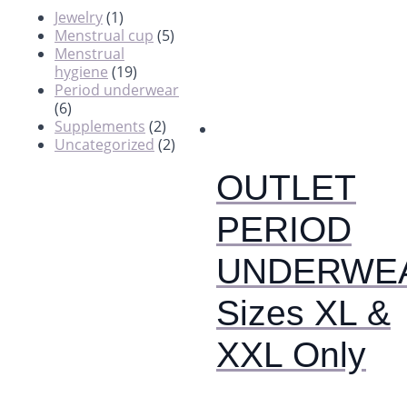
Jewelry
(1)
Menstrual cup
(5)
Menstrual
hygiene
(19)
Period underwear
(6)
Supplements
(2)
Uncategorized
(2)
OUTLET
PERIOD
UNDERWE
Sizes XL &
XXL Only