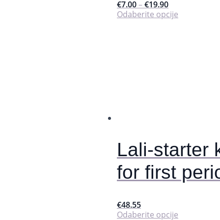
€
7.00
–
€
19.90
Ovaj
Odaberite opcije
proizvod
ima
više
varijanti.
Opcije
se
mogu
odabrati
na
stranici
proizvoda
Lali-starter k
for first per
€
48.55
Ovaj
Odaberite opcije