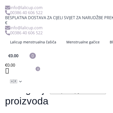
info@lalicup.com
00386 40 606 522
BESPLATNA DOSTAVA ZA CIJELI SVIJET ZA NARUDŽBE PRE
€
info@lalicup.com
00386 40 606 522
Lalicup menstrualna čašiča
Menstrualne gačice
B
€
0.00
0
€
0.00
0
🇭🇷
Pore
Prikazuje se svih 7 rezultata
Kategorije
po
najno
proizvoda