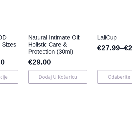
OD
Natural Intimate Oil:
LaliCup
Sizes
Holistic Care &
€
27.99
–
€
2
Protection (30ml)
90
€
29.00
Ovaj
cije
Dodaj U Košaricu
Odaberite 
proizvod
ima
više
varijanti.
Opcije
se
mogu
odabrati
na
stranici