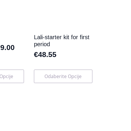
Lali-starter kit for first
period
9.00
€
48.55
Ovaj
Opcije
Odaberite Opcije
proizvod
ima
više
varijanti.
Opcije
se
mogu
odabrati
na
stranici