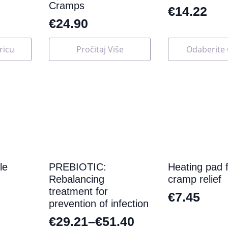
Cramps
€
14.22
€
24.90
Ovaj
ricu
Pročitaj Više
Odaberite 
proizvod
ima
više
varijanti.
Opcije
se
mogu
odabrati
na
stranici
proizvoda
le
PREBIOTIC:
Heating pad f
Rebalancing
cramp relief
treatment for
€
7.45
prevention of infection
€
29.21
–
€
51.40