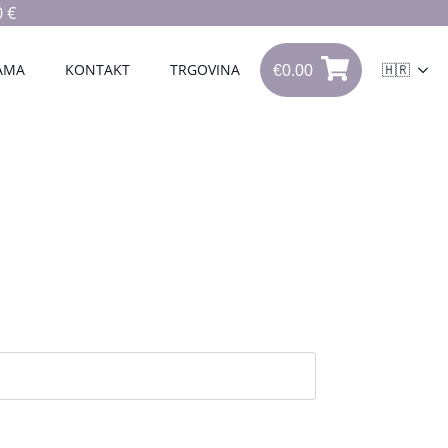
 €
€
0.00
0
AMA
KONTAKT
TRGOVINA
🇭🇷
€
0.00