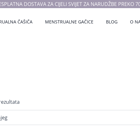
ESPLATNA DOSTAVA ZA CIJELI SVIJET ZA NARUDŽBE PREKO 70
RUALNA ČAŠIČA
MENSTRUALNE GAČICE
BLOG
O N
Poredano
rezultata
po
najnovijem