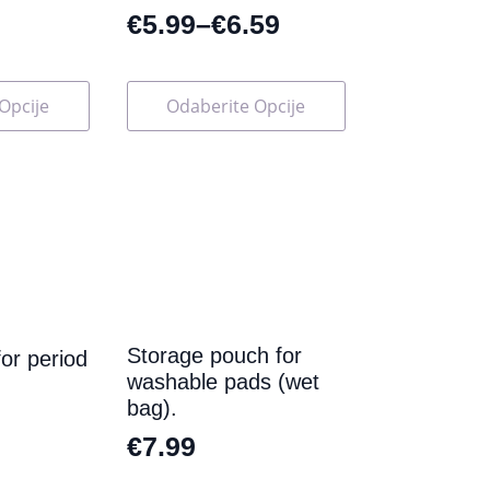
€
5.99
–
€
6.59
Ovaj
Opcije
Odaberite Opcije
proizvod
ima
više
varijanti.
Opcije
se
mogu
odabrati
na
stranici
proizvoda
Storage pouch for
or period
washable pads (wet
bag).
€
7.99