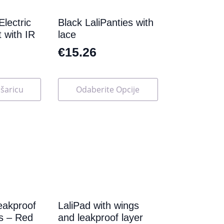
proizvoda
lectric
Black LaliPanties with
 with IR
lace
€
15.26
Ovaj
šaricu
Odaberite Opcije
proizvod
ima
više
varijanti.
Opcije
se
mogu
odabrati
na
stranici
proizvoda
leakproof
LaliPad with wings
es – Red
and leakproof layer