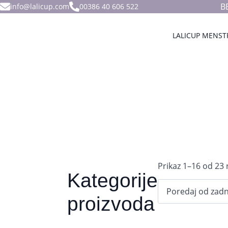
B
info@lalicup.com
00386 40 606 522
LALICUP MENST
Prikaz 1–16 od 23 
Kategorije
proizvoda