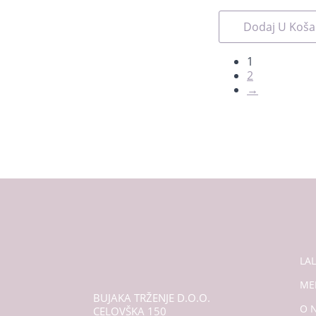
Dodaj U Koša
1
2
→
LA
ME
BUJAKA TRŽENJE D.O.O.
O 
CELOVŠKA 150