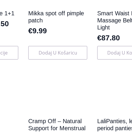
proizvoda
e 1+1
Mikka spot off pimple
Smart Waist E
patch
Massage Belt
.50
Light
€
9.99
€
87.80
cije
Dodaj U Košaricu
Dodaj U Ko
Cramp Off – Natural
LaliPanties, 
Support for Menstrual
period panti