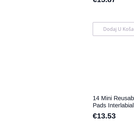
Dodaj U Koša
14 Mini Reusab
Pads Interlabial
€
13.53