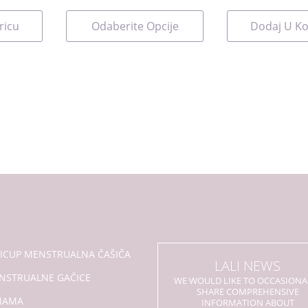
Ovaj
ricu
Odaberite Opcije
Dodaj U Ko
proizvod
ima
više
varijanti.
Opcije
se
mogu
odabrati
na
stranici
proizvoda
LICUP MENSTRUALNA ČAŠIČA
LALI NEWS
NSTRUALNE GAČICE
WE WOULD LIKE TO OCCASIONA
SHARE COMPREHENSIVE
NAMA
INFORMATION ABOUT