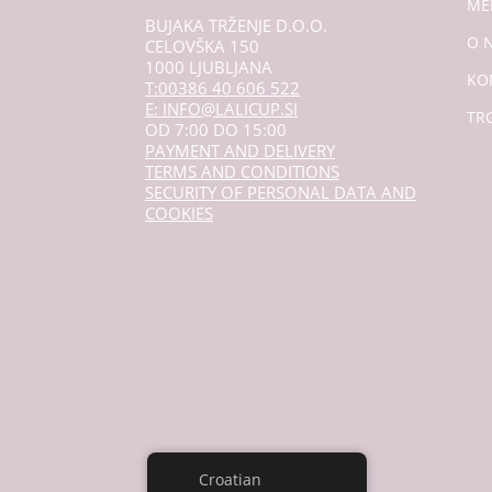
ME
BUJAKA TRŽENJE D.O.O.
O 
CELOVŠKA 150
1000 LJUBLJANA
KO
T:00386 40 606 522
E: INFO@LALICUP.SI
TR
OD 7:00 DO 15:00
PAYMENT AND DELIVERY
TERMS AND CONDITIONS
SECURITY OF PERSONAL DATA AND
COOKIES
Croatian