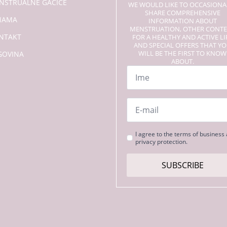
NSTRUALNE GAČICE
WE WOULD LIKE TO OCCASIONA
SHARE COMPREHENSIVE
NAMA
INFORMATION ABOUT
MENSTRUATION, OTHER CONT
NTAKT
FOR A HEALTHY AND ACTIVE LI
AND SPECIAL OFFERS THAT Y
WILL BE THE FIRST TO KNOW
GOVINA
ABOUT.
Name
*
Email
*
Strinjanje
I agree to the terms of business
privacy protection.
s
pogoji
*
SUBSCRIBE