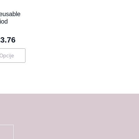
proizvoda
reusable
iod
3.76
Opcije