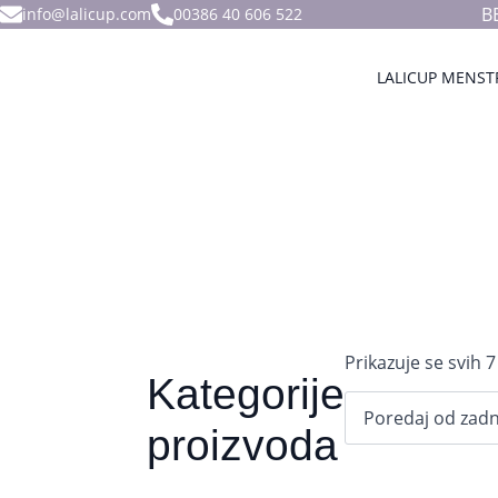
B
info@lalicup.com
00386 40 606 522
LALICUP MENST
Prikazuje se svih 7
Kategorije
proizvoda