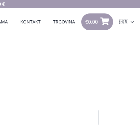
 €
€
0.00
0
AMA
KONTAKT
TRGOVINA
🇭🇷
€
0.00