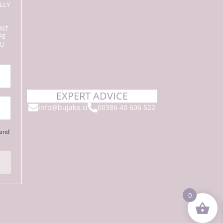
LLY
ENT
FE
OU
EXPERT ADVICE
info@bujaka.si
00386 40 606 522
 and
0