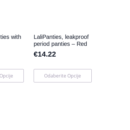
ties with
LaliPanties, leakproof
period panties – Red
€
14.22
Ovaj
Opcije
Odaberite Opcije
proizvod
ima
više
varijanti.
Opcije
se
mogu
odabrati
na
stranici