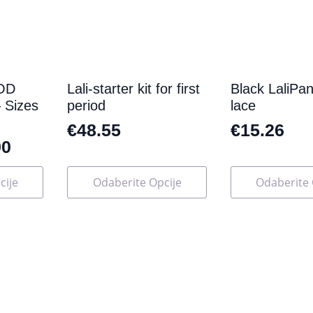
OD
Lali-starter kit for first
Black LaliPan
Sizes
period
lace
€
48.55
€
15.26
90
Ovaj
Ovaj
cije
Odaberite Opcije
Odaberite 
proizvod
proizvod
ima
ima
više
više
varijanti.
varijanti.
Opcije
Opcije
se
se
mogu
mogu
odabrati
odabrati
na
na
stranici
stranici