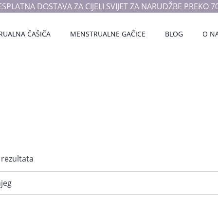
ESPLATNA DOSTAVA ZA CIJELI SVIJET ZA NARUDŽBE PREKO 70
RUALNA ČAŠIČA
MENSTRUALNE GAČICE
BLOG
O N
Poredano
 rezultata
po
najnovijem