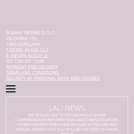
stranici
proizvoda
BUJAKA TRŽENJE D.O.O.
CELOVŠKA 150
1000 LJUBLJANA
T:00386 40 606 522
E: INFO@LALICUP.SI
OD 7:00 DO 15:00
PAYMENT AND DELIVERY
TERMS AND CONDITIONS
SECURITY OF PERSONAL DATA AND COOKIES
LALI NEWS
WE WOULD LIKE TO OCCASIONALLY SHARE
COMPREHENSIVE INFORMATION ABOUT MENSTRUATION,
OTHER CONTENT FOR A HEALTHY AND ACTIVE LIFE AND
SPECIAL OFFERS THAT YOU WILL BE THE FIRST TO KNOW
ABOUT.