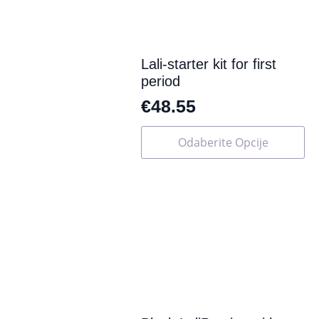
na
stranici
proizvoda
Lali-starter kit for first
period
€
48.55
Ovaj
Odaberite Opcije
proizvod
ima
više
varijanti.
Opcije
se
mogu
odabrati
na
stranici
proizvoda