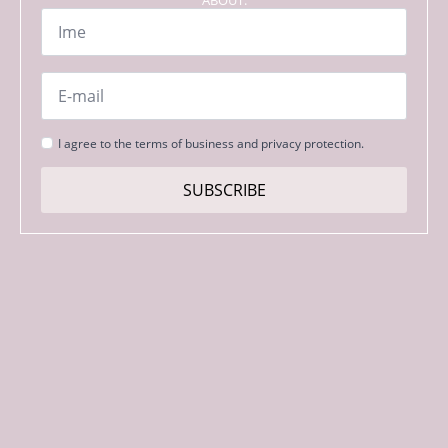
Name
*
Email
*
Strinjanje
I agree to the terms of business and privacy protection.
s
pogoji
SUBSCRIBE
*