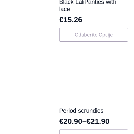
Black LaliPanties with
lace
€
15.26
Ovaj
Odaberite Opcije
proizvod
ima
više
varijanti.
Opcije
se
mogu
odabrati
na
stranici
proizvoda
Period scrundies
€
20.90
–
€
21.90
Ovaj