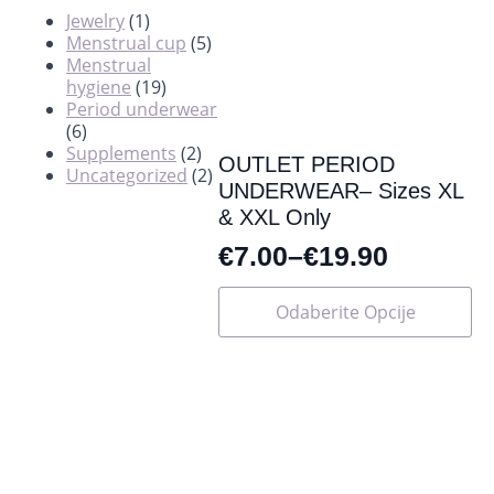
Jewelry
(1)
Menstrual cup
(5)
Menstrual
hygiene
(19)
Period underwear
(6)
Supplements
(2)
OUTLET PERIOD
Uncategorized
(2)
UNDERWEAR– Sizes XL
& XXL Only
€
7.00
–
€
19.90
Ovaj
Odaberite Opcije
proizvod
ima
više
varijanti.
Opcije
se
mogu
odabrati