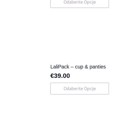
Odaberite Opcije
proizvod
ima
više
varijanti.
Opcije
se
mogu
odabrati
na
stranici
proizvoda
LaliPack – cup & panties
€
39.00
Ovaj
Odaberite Opcije
proizvod
ima
više
varijanti.
Opcije