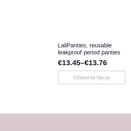
se
mogu
odabrati
na
stranici
proizvoda
LaliPanties, reusable
leakproof period panties
€
13.45
–
€
13.76
Ovaj
Odaberite Opcije
proizvod
ima
više
varijanti.
Opcije
se
mogu
odabrati
na