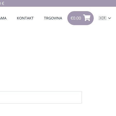
 €
€
0.00
0
AMA
KONTAKT
TRGOVINA
🇭🇷
€
0.00