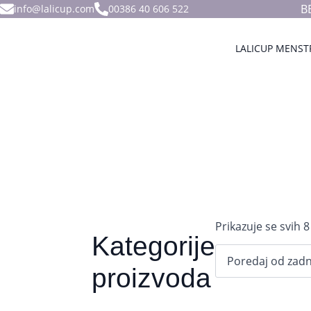
B
info@lalicup.com
00386 40 606 522
LALICUP MENST
Prikazuje se svih 8
Kategorije
proizvoda