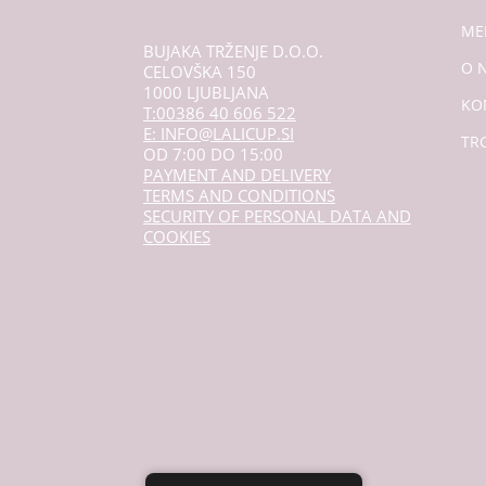
ME
BUJAKA TRŽENJE D.O.O.
O 
CELOVŠKA 150
1000 LJUBLJANA
KO
T:00386 40 606 522
E: INFO@LALICUP.SI
TR
OD 7:00 DO 15:00
PAYMENT AND DELIVERY
TERMS AND CONDITIONS
SECURITY OF PERSONAL DATA AND
COOKIES