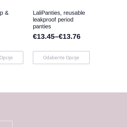
proizvoda
up &
LaliPanties, reusable
leakproof period
panties
€
13.45
–
€
13.76
Ovaj
Opcije
Odaberite Opcije
proizvod
ima
više
varijanti.
Opcije
se
mogu
odabrati
na
stranici
proizvoda