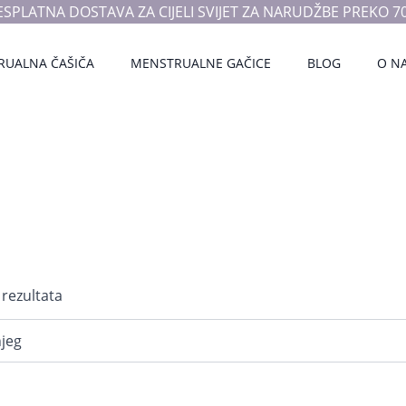
ESPLATNA DOSTAVA ZA CIJELI SVIJET ZA NARUDŽBE PREKO 70
RUALNA ČAŠIČA
MENSTRUALNE GAČICE
BLOG
O N
Poredano
 rezultata
po
najnovijem