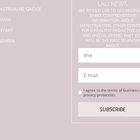
LALI NEWS
NSTRUALNE GAČICE
WE WOULD LIKE TO OCCASIONA
SHARE COMPREHENSIVE
NAMA
INFORMATION ABOUT
MENSTRUATION, OTHER CONT
NTAKT
FOR A HEALTHY AND ACTIVE LI
AND SPECIAL OFFERS THAT Y
WILL BE THE FIRST TO KNOW
GOVINA
ABOUT.
Name
*
Email
*
Strinjanje
I agree to the terms of business
privacy protection.
s
pogoji
*
SUBSCRIBE