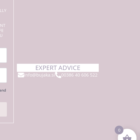
LLY
ENT
FE
OU
EXPERT ADVICE
info@bujaka.si
00386 40 606 522
 and
0