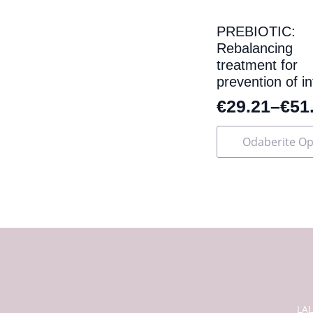
proizvoda
PREBIOTIC:
Rebalancing
treatment for
prevention of in
€
29.21
–
€
51
Ovaj
Odaberite Op
proizvod
ima
više
varijanti.
Opcije
se
mogu
odabrati
na
stranici
proizvoda
LA