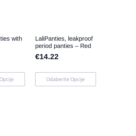
ties with
LaliPanties, leakproof
period panties – Red
€
14.22
Ovaj
Opcije
Odaberite Opcije
proizvod
ima
više
varijanti.
Opcije
se
mogu
odabrati
na
stranici