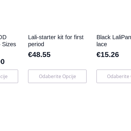
OD
Lali-starter kit for first
Black LaliPan
Sizes
period
lace
€
48.55
€
15.26
90
Ovaj
Ovaj
cije
Odaberite Opcije
Odaberite 
proizvod
proizvod
ima
ima
više
više
varijanti.
varijanti.
Opcije
Opcije
se
se
mogu
mogu
odabrati
odabrati
na
na
stranici
stranici