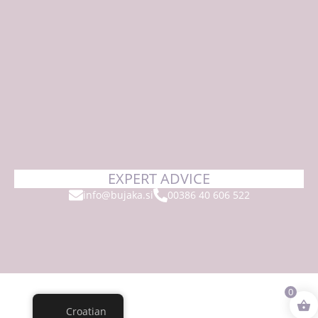
EXPERT ADVICE
info@bujaka.si
00386 40 606 522
0
Croatian