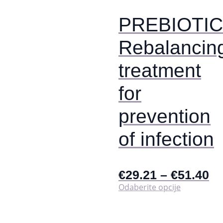
stranici
proizvoda
PREBIOTIC
Rebalancin
treatment
for
prevention
of infection
€
29.21
–
€
51.40
Ovaj
Odaberite opcije
proizvod
ima
više