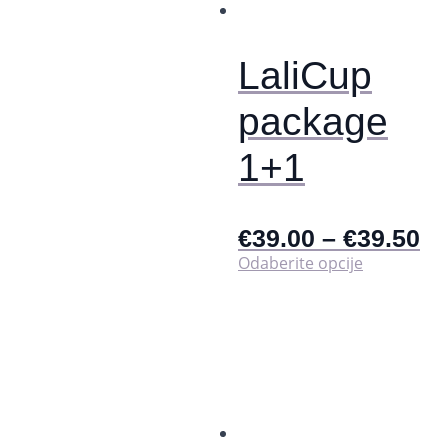
na
stranici
proizvoda
LaliCup
package
1+1
€
39.00
–
€
39.50
Ovaj
Odaberite opcije
proizvod
ima
više
varijanti.
Opcije
se
mogu
odabrati
na