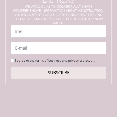
LALI NEWS
WE WOULD LIKE TO OCCASIONALLY SHARE
COMPREHENSIVE INFORMATION ABOUT MENSTRUATION,
OTHER CONTENT FOR A HEALTHY AND ACTIVE LIFE AND
SPECIAL OFFERS THAT YOU WILL BE THE FIRST TO KNOW
ABOUT.
Name
*
Email
*
Strinjanje
I agree to the terms of business and privacy protection.
s
pogoji
SUBSCRIBE
*