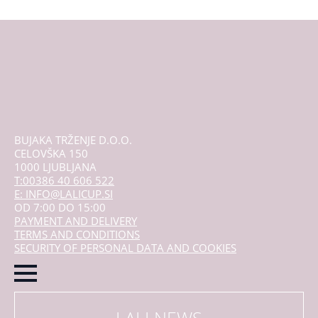
Opcije
se
mogu
odabrati
na
stranici
proizvoda
BUJAKA TRŽENJE D.O.O.
CELOVŠKA 150
1000 LJUBLJANA
T:00386 40 606 522
E: INFO@LALICUP.SI
OD 7:00 DO 15:00
PAYMENT AND DELIVERY
TERMS AND CONDITIONS
SECURITY OF PERSONAL DATA AND COOKIES