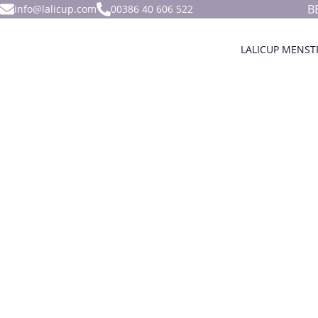
B
info@lalicup.com
00386 40 606 522
LALICUP MENST