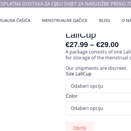
ESPLATNA DOSTAVA ZA CIJELI SVIJET ZA NARUDŽBE PREKO 70
RUALNA ČAŠIČA
MENSTRUALNE GAČICE
BLOG
O N
LaliCup
€
27.99
–
€
29.00
A package consists of one Lal
for storage of the menstrual 
Our shipments are discreet.
Size LaliCup
Color
Obriši