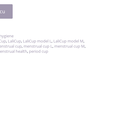
icu
hygiene
iCup
,
LaliCup
,
LaliCup model L
,
LaliCup model M
,
nstrual cup
,
menstrual cup L
,
menstrual cup M
,
enstrual health
,
period cup