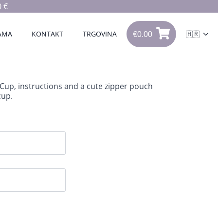
 €
€
0.00
0
AMA
KONTAKT
TRGOVINA
🇭🇷
€
0.00
iCup, instructions and a cute zipper pouch
cup.