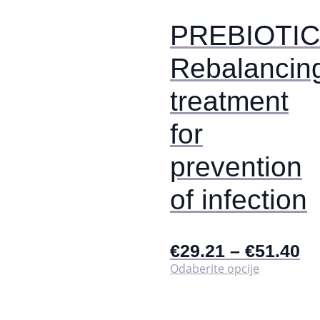
stranici
proizvoda
PREBIOTIC
Rebalancin
treatment
for
prevention
of infection
€
29.21
–
€
51.40
Ovaj
Odaberite opcije
proizvod
ima
više