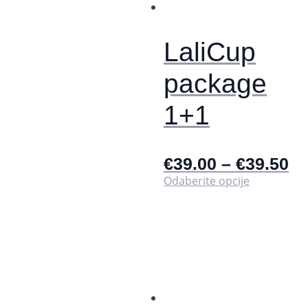
na
stranici
proizvoda
LaliCup
package
1+1
€
39.00
–
€
39.50
Ovaj
Odaberite opcije
proizvod
ima
više
varijanti.
Opcije
se
mogu
odabrati
na