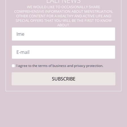
LALI NEWS
WE WOULD LIKE TO OCCASIONALLY SHARE
COMPREHENSIVE INFORMATION ABOUT MENSTRUATION,
OTHER CONTENT FOR A HEALTHY AND ACTIVE LIFE AND
SPECIAL OFFERS THAT YOU WILL BE THE FIRST TO KNOW
ABOUT.
Name
*
Email
*
Strinjanje
I agree to the terms of business and privacy protection.
s
pogoji
SUBSCRIBE
*