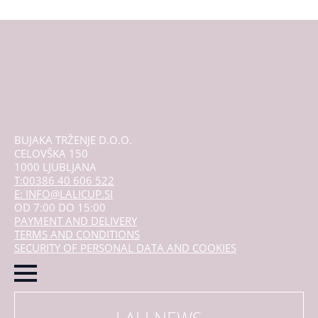
Opcije
se
mogu
odabrati
na
stranici
proizvoda
BUJAKA TRŽENJE D.O.O.
CELOVŠKA 150
1000 LJUBLJANA
T:00386 40 606 522
E: INFO@LALICUP.SI
OD 7:00 DO 15:00
PAYMENT AND DELIVERY
TERMS AND CONDITIONS
SECURITY OF PERSONAL DATA AND COOKIES