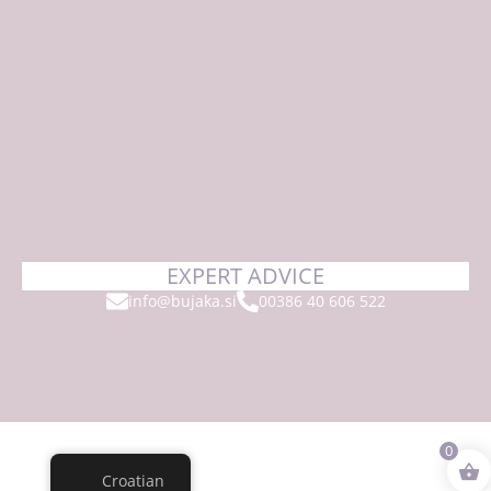
EXPERT ADVICE
info@bujaka.si
00386 40 606 522
0
Croatian