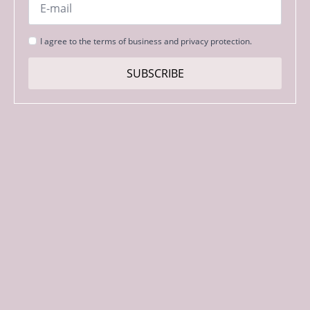
*
Strinjanje
I agree to the terms of business and privacy protection.
s
pogoji
SUBSCRIBE
*