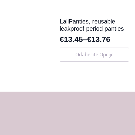
stranici
proizvoda
LaliPanties, reusable
leakproof period panties
€
13.45
–
€
13.76
Ovaj
Odaberite Opcije
proizvod
ima
više
varijanti.
Opcije
se
mogu
odabrati
na
stranici
proizvoda