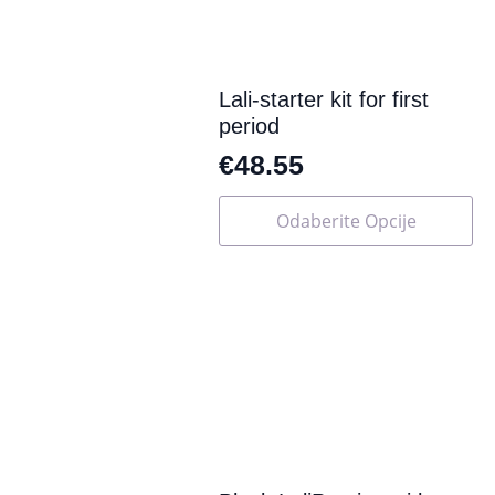
na
stranici
proizvoda
Lali-starter kit for first
period
€
48.55
Ovaj
Odaberite Opcije
proizvod
ima
više
varijanti.
Opcije
se
mogu
odabrati
na
stranici
proizvoda