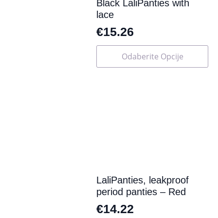
Black LaliPanties with
lace
€
15.26
Ovaj
Odaberite Opcije
proizvod
ima
više
varijanti.
Opcije
se
mogu
odabrati
na
stranici
proizvoda
LaliPanties, leakproof
period panties – Red
€
14.22