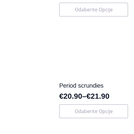
Ovaj
Odaberite Opcije
proizvod
ima
više
varijanti.
Opcije
se
mogu
odabrati
na
stranici
proizvoda
Period scrundies
€
20.90
–
€
21.90
Ovaj
Odaberite Opcije
proizvod
ima
više
varijanti.