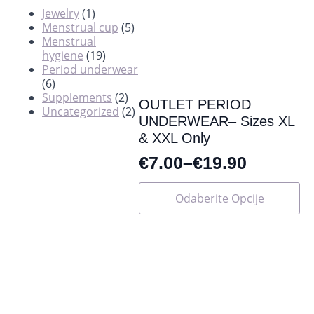
Jewelry
(1)
Menstrual cup
(5)
Menstrual
hygiene
(19)
Period underwear
(6)
Supplements
(2)
OUTLET PERIOD
Uncategorized
(2)
UNDERWEAR– Sizes XL
& XXL Only
€
7.00
–
€
19.90
Ovaj
Odaberite Opcije
proizvod
ima
više
varijanti.
Opcije
se
mogu
odabrati